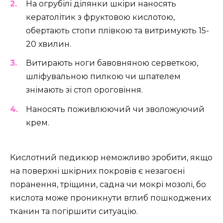
На огрубілі ділянки шкіри наносять
кератолітик з фруктовою кислотою,
обертають стопи плівкою та витримують 15-
20 хвилин.
Витирають ноги бавовняною серветкою,
шліфувальною пилкою чи шпателем
знімають зі стоп ороговіння.
Наносять поживлюючий чи зволожуючий
крем.
Кислотний педикюр неможливо зробити, якщо
на поверхні шкірних покровів є незагоєні
поранення, тріщини, садна чи мокрі мозолі, бо
кислота може проникнути вглиб пошкоджених
тканин та погіршити ситуацію.