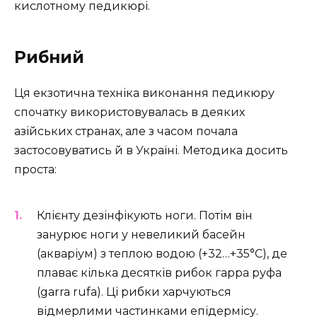
кислотному педикюрі.
Рибний
Ця екзотична техніка виконання педикюру
спочатку використовувалась в деяких
азійських странах, але з часом почала
застосовуватись й в Україні. Методика досить
проста:
Клієнту дезінфікують ноги. Потім він
занурює ноги у невеликий басейн
(акваріум) з теплою водою (+32…+35°С), де
плаває кілька десятків рибок гарра руфа
(garra rufa). Ці рибки харчуються
відмерлими частинками епідермісу.