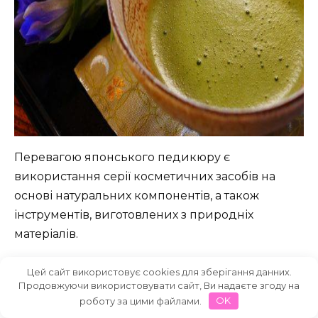
Перевагою японського педикюру є
використання серії косметичних засобів на
основі натуральних компонентів, а також
інструментів, виготовлених з природніх
матеріалів.
Технікою японського педикюру можливо
Цей сайт використовує cookies для зберігання данних.
Продовжуючи використовувати сайт, Ви надаєте згоду на
оволодіти самостійно, але краще довірити свої
роботу за цими файлами.
OK
ніжки професіоналам. Етапи проведення