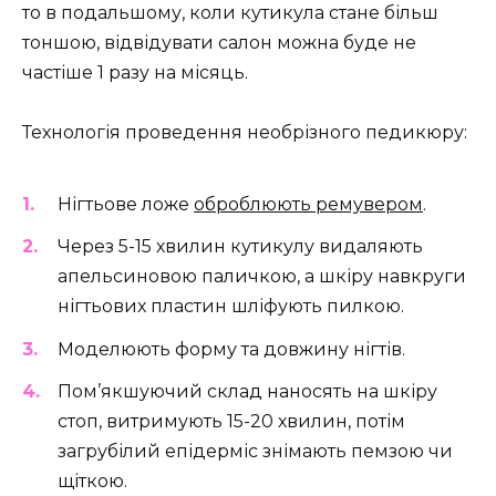
то в подальшому, коли кутикула стане більш
тоншою, відвідувати салон можна буде не
частіше 1 разу на місяць.
Технологія проведення необрізного педикюру:
Нігтьове ложе
оброблюють ремувером
.
Через 5-15 хвилин кутикулу видаляють
апельсиновою паличкою, а шкіру навкруги
нігтьових пластин шліфують пилкою.
Моделюють форму та довжину нігтів.
Пом’якшуючий склад наносять на шкіру
стоп, витримують 15-20 хвилин, потім
загрубілий епідерміс знімають пемзою чи
щіткою.