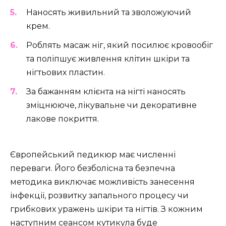
Наносять живильний та зволожуючий
крем.
Роблять масаж ніг, який посилює кровообіг
та поліпшує живлення клітин шкіри та
нігтьових пластин.
За бажанням клієнта на нігті наносять
зміцнююче, лікувальне чи декоративне
лакове покриття.
Європейський педикюр має численні
переваги. Його безболісна та безпечна
методика виключає можливість занесення
інфекції, розвитку запального процесу чи
грибкових уражень шкіри та нігтів. З кожним
наступним сеансом кутикула буде