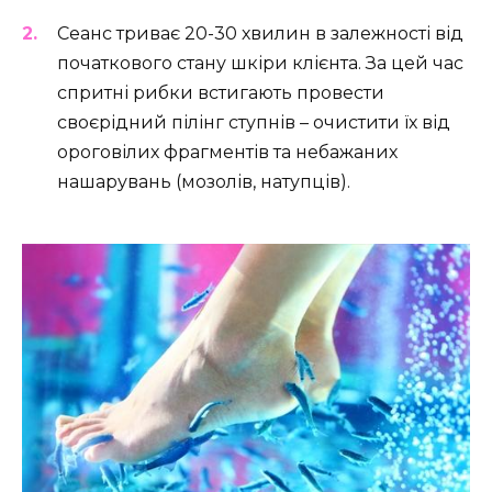
Сеанс триває 20-30 хвилин в залежності від
початкового стану шкіри клієнта. За цей час
спритні рибки встигають провести
своєрідний пілінг ступнів – очистити їх від
ороговілих фрагментів та небажаних
нашарувань (мозолів, натупців).