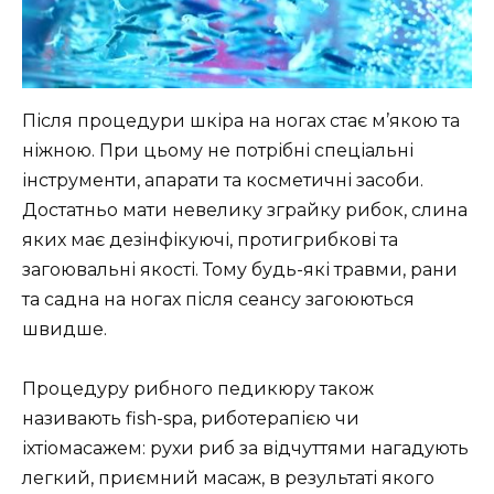
Після процедури шкіра на ногах стає м’якою та
ніжною. При цьому не потрібні спеціальні
інструменти, апарати та косметичні засоби.
Достатньо мати невелику зграйку рибок, слина
яких має дезінфікуючі, протигрибкові та
загоювальні якості. Тому будь-які травми, рани
та садна на ногах після сеансу загоюються
швидше.
Процедуру рибного педикюру також
називають fish-spa, риботерапією чи
іхтіомасажем: рухи риб за відчуттями нагадують
легкий, приємний масаж, в результаті якого