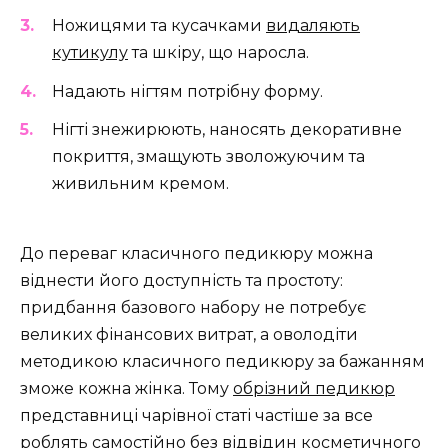
Ножицями та кусачками
видаляють
кутикулу
та шкіру, що наросла.
Надають нігтям потрібну форму.
Нігті знежирюють, наносять декоративне
покриття, змащують зволожуючим та
живильним кремом.
До переваг класичного педикюру можна
віднести його доступність та простоту:
придбання базового набору не потребує
великих фінансових витрат, а оволодіти
методикою класичного педикюру за бажанням
зможе кожна жінка. Тому
обрізний педикюр
представниці чарівної статі частіше за все
роблять самостійно без відвідин косметичного