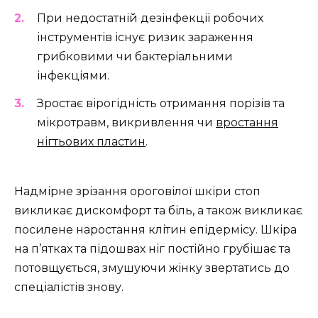
При недостатній дезінфекції робочих
інструментів існує ризик зараження
грибковими чи бактеріальними
інфекціями.
Зростає вірогідність отримання порізів та
мікротравм, викривлення чи
вростання
нігтьових пластин
.
Надмірне зрізання ороговілої шкіри стоп
викликає дискомфорт та біль, а також викликає
посилене наростання клітин епідермісу. Шкіра
на п’ятках та підошвах ніг постійно грубішає та
потовщується, змушуючи жінку звертатись до
спеціалістів знову.