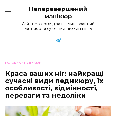
Перейти
Неперевершений
до
вмісту
манікюр
Сайт про догляд за нігтями, охайний
манікюр та сучасний дизайн нігтів
ГОЛОВНА
»
ПЕДИКЮР
Краса ваших ніг: найкращі
сучасні види педикюру, їх
особливості, відмінності,
переваги та недоліки