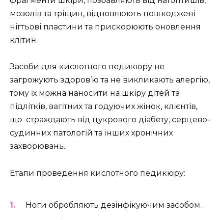
фрагменти шкіри, позбавляють від натоптишів,
мозолів та тріщин, відновлюють пошкоджені
нігтьові пластини та прискорюють оновлення
клітин.
Засоби для кислотного педикюру не
загрожують здоров’ю та не викликають алергію,
тому їх можна наносити на шкіру дітей та
підлітків, вагітних та годуючих жінок, клієнтів,
що страждають від цукрового діабету, серцево-
судинних патологій та інших хронічних
захворювань.
Етапи проведення кислотного педикюру:
Ноги обробляють дезінфікуючим засобом.